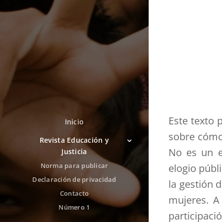
Este texto 
Inicio
sobre cómo 
Revista Educación y
No es un e
Justicia
Norma para publicar
elogio públ
Declaración de privacidad
la gestión 
Contacto
mujeres. A
Número 1
participaci