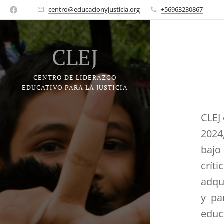
centro@educacionyjusticia.org
+56963230867
CLEJ
CENTRO DE LIDERAZGO
EDUCATIVO PARA LA JUSTICIA
CLEJ 
2024
bajo
crít
adqu
y pa
educ